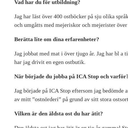
Vad har du för utbildning?
Jag har läst över 400 ostböcker på sju olika spr
och umgåtts med mejeriskor och mejerister över
Berätta lite om dina erfarenheter?
Jag jobbat med mat i över tjugo år. Jag har bl a
har jag drivit en egen ostbutik.
När började du jobba på ICA Stop och varför
Jag började på ICA Stop eftersom jag bedömde at
av mitt ”ostnörderi” på grund av sitt stora ostsor
Vilken är den äldsta ost du har ätit?
Den äldsta ost jag har ätit är en tio år gammal St