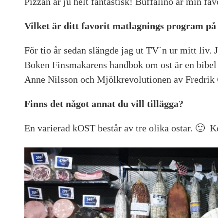
Pizzan är ju helt fantastisk! Buffalino är min favo
Vilket är ditt favorit matlagnings program p
För tio år sedan slängde jag ut TV´n ur mitt liv. 
Boken Finsmakarens handbok om ost är en bibel 
Anne Nilsson och Mjölkrevolutionen av Fredrik 
Finns det något annat du vill tillägga?
En varierad kOST består av tre olika ostar. 🙂 Ko