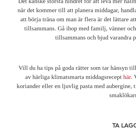
Det kanske största hindret för att leva mer hållb
när det kommer till att planera middagar, handl
att börja träna om man är flera är det lättare
tillsammans. Gå ihop med familj, vänner och 
tillsammans och bjud varandra p
Vill du ha tips på goda rätter som tar hänsyn t
av härliga klimatsmarta middagsrecept
här
. 
koriander eller en ljuvlig pasta med aubergine,
smaklökarn
TA LAG