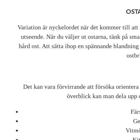
OST
Variation är nyckelordet när det kommer till att
utseende. När du väljer ut ostarna, tänk på sma
hård ost. Att sätta ihop en spännande blandning g
ostbr
Det kan vara förvirrande att försöka orientera 
överblick kan man dela upp o
Fär
Ge
Vitmö
Kit