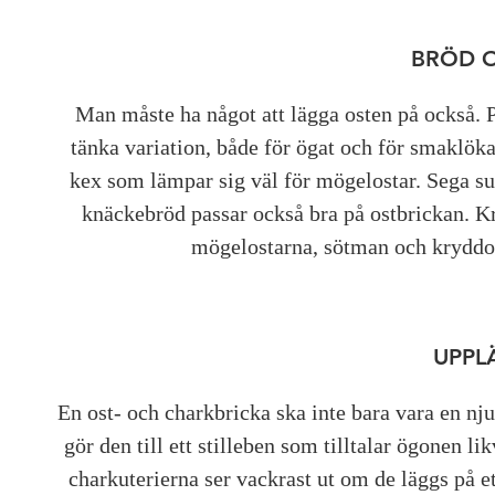
BRÖD 
Man måste ha något att lägga osten på också. 
tänka variation, både för ögat och för smaklöka
kex som lämpar sig väl för mögelostar. Sega sur
knäckebröd passar också bra på ostbrickan. Kr
mögelostarna, sötman och kryddorn
UPPL
En ost- och charkbricka ska inte bara vara en nju
gör den till ett stilleben som tilltalar ögonen 
charkuterierna ser vackrast ut om de läggs på et