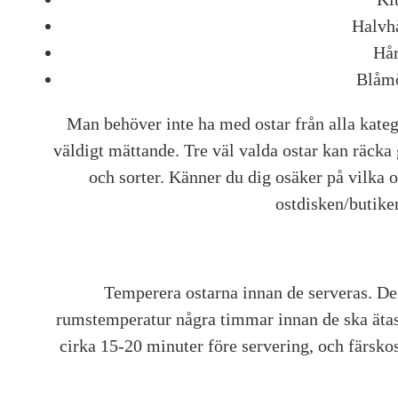
Halvhå
Hår
Blåmö
Man behöver inte ha med ostar från alla katego
väldigt mättande. Tre väl valda ostar kan räcka
och sorter. Känner du dig osäker på vilka o
ostdisken/butike
Temperera ostarna innan de serveras. De 
rumstemperatur några timmar innan de ska ätas
cirka 15-20 minuter före servering, och färskos