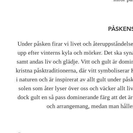
PÅSKEN
Under påsken firar vi livet och återuppståndel
upp efter vinterns kyla och mörker. Det ska syn
samt andas liv och glädje. Vitt och gult är dom
kristna påsktraditionerna, där vitt symboliserar 
i naturen och är inspirerat av allt gult under pås
solen som åter lyser över oss och väcker allt l
dock gult en så pass dominerande färg att det är 
och arrangemang, medan man håller 