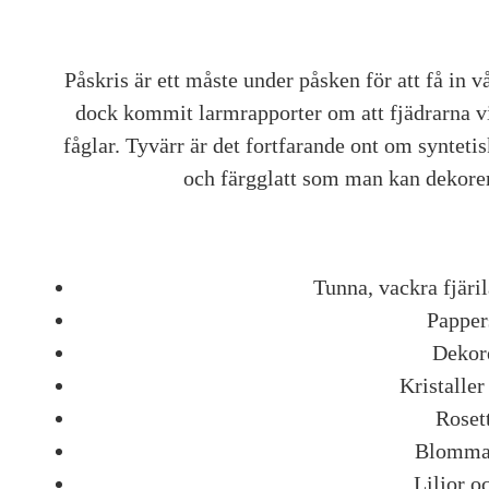
Påskris är ett måste under påsken för att få in 
dock kommit larmrapporter om att fjädrarna 
fåglar. Tyvärr är det fortfarande ont om synteti
och färgglatt som man kan dekorer
Tunna, vackra fjäril
Pappe
Dekor
Kristaller
Rosett
Blomman
Liljor o