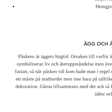
Hemgjor
ÄGG OCH 
Påskens är äggets högtid. Orsaken till varför ä
symboliserar liv och återuppståndelse men även 
fastan, så när påsken väl kom hade man i regel e
ett måste på matbordet men inte bara på tallr
dekoration. Gärna tillsammans med det ack så 
idéer oc