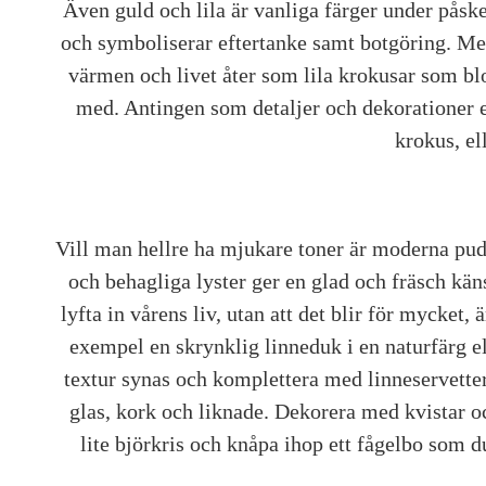
Även guld och lila är vanliga färger under påsk
och symboliserar eftertanke samt botgöring. Men
värmen och livet åter som lila krokusar som bl
med. Antingen som detaljer och dekorationer e
krokus, el
Vill man hellre ha mjukare toner är moderna pudr
och behagliga lyster ger en glad och fräsch känsl
lyfta in vårens liv, utan att det blir för mycket, 
exempel en skrynklig linneduk i en naturfärg ell
textur synas och komplettera med linneservette
glas, kork och liknade. Dekorera med kvistar oc
lite björkris och knåpa ihop ett fågelbo som 