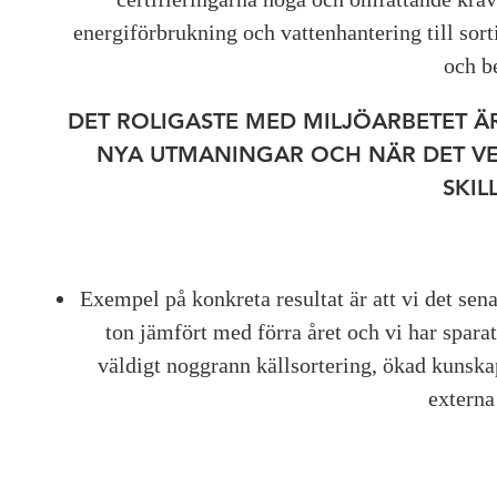
energiförbrukning och vattenhantering till so
och b
DET ROLIGASTE MED MILJÖARBETET ÄR
NYA UTMANINGAR OCH NÄR DET V
SKIL
Exempel på konkreta resultat är att vi det sen
ton jämfört med förra året och vi har spara
väldigt noggrann källsortering, ökad kunska
externa