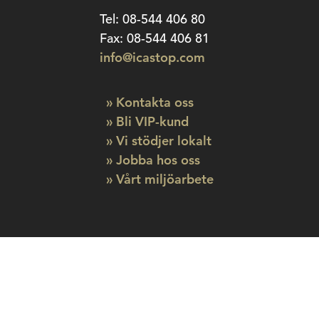
Tel: 08-544 406 80
Fax: 08-544 406 81
info@icastop.com
» Kontakta oss
» Bli VIP-kund
» Vi stödjer lokalt
» Jobba hos oss
» Vårt miljöarbete