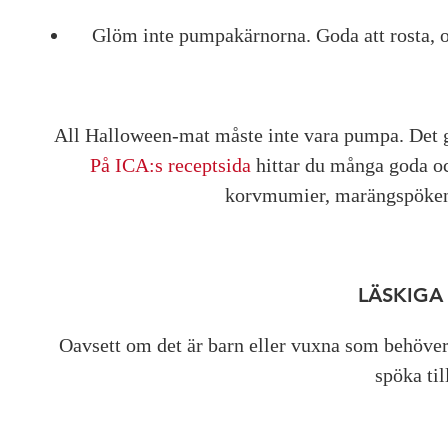
Glöm inte pumpakärnorna. Goda att rosta, oc
All Halloween-mat måste inte vara pumpa. Det gå
På ICA:s receptsida
hittar du många goda oc
korvmumier, marängspöken
LÄSKIGA
Oavsett om det är barn eller vuxna som behöver 
spöka til