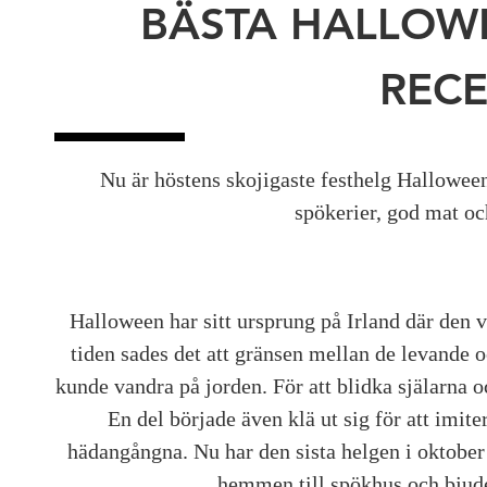
BÄSTA HALLOW
REC
Nu är höstens skojigaste festhelg Halloween
spökerier, god mat och
Halloween har sitt ursprung på Irland där den 
tiden sades det att gränsen mellan de levande o
kunde vandra på jorden. För att blidka själarna 
En del började även klä ut sig för att imite
hädangångna. Nu har den sista helgen i oktober b
hemmen till spökhus och bjuder