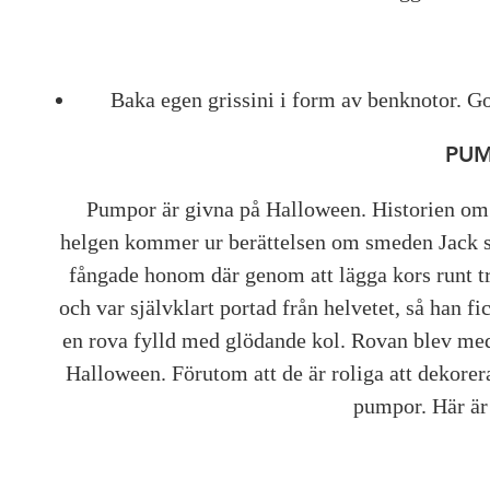
Baka egen grissini i form av benknotor. God
PU
Pumpor är givna på Halloween. Historien om
helgen kommer ur berättelsen om smeden Jack so
fångade honom där genom att lägga kors runt tr
och var självklart portad från helvetet, så han fi
en rova fylld med glödande kol. Rovan blev me
Halloween. Förutom att de är roliga att dekorer
pumpor. Här är 