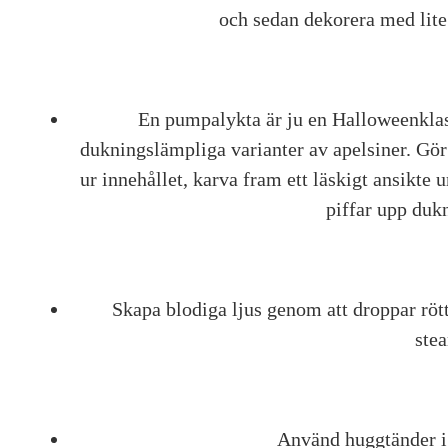
och sedan dekorera med lite
En pumpalykta är ju en Halloweenklass
dukningslämpliga varianter av apelsiner. Gö
ur innehållet, karva fram ett läskigt ansikte 
piffar upp duk
Skapa blodiga ljus genom att droppar rött 
stea
Använd huggtänder i 