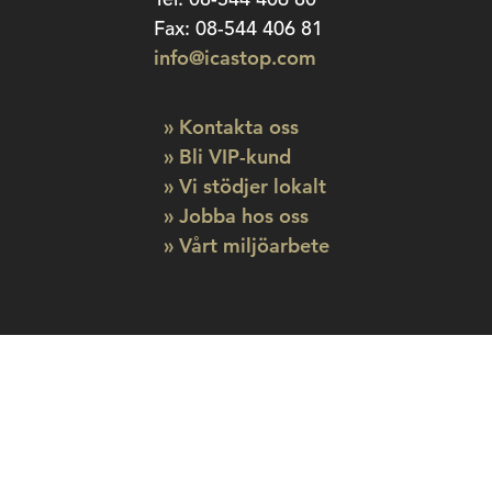
Fax: 08-544 406 81
info@icastop.com
» Kontakta oss
» Bli VIP-kund
» Vi stödjer lokalt
» Jobba hos oss
» Vårt miljöarbete