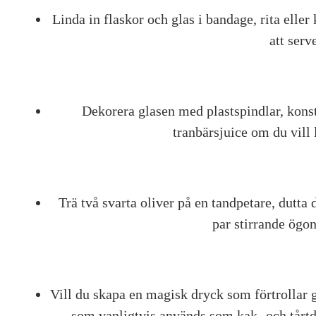
Linda in flaskor och glas i bandage, rita elle
att serv
Dekorera glasen med plastspindlar, kons
tranbärsjuice om du vill 
Trä två svarta oliver på en tandpetare, dutta 
par stirrande ögo
Vill du skapa en magisk dryck som förtrollar g
som vanligtvis används som kak- och tårtde