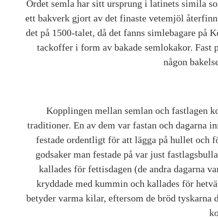
Ordet semla har sitt ursprung i latinets simila
ett bakverk gjort av det finaste vetemjöl återfin
det på 1500-talet, då det fanns simlebagare på
tackoffer i form av bakade semlokakor. Fast p
någon bakelse
Kopplingen mellan semlan och fastlagen ko
traditioner. En av dem var fastan och dagarna in
festade ordentligt för att lägga på hullet och f
godsaker man festade på var just fastlagsbulla
kallades för fettisdagen (de andra dagarna v
kryddade med kummin och kallades för hetväg
betyder varma kilar, eftersom de bröd tyskarna 
ko